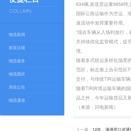
634辆,发送货运量9956吨
COLUMN
国际公路运输作为空运、海
速流动中发挥重要作用。
“现在车辆从入场到放行，
物流新闻
关持续优化监管模式，提升
政策法规
境。
随着多式联运多样化场景的
物流服务
范区，标志着上合示范区TI
物流园区
交付，与传统
TIR运输
车辆
系统公告
随着TIR跨境运输车辆的
品之外，今年运输货品又
物流通道
（来源：闪电新闻）
上一篇：
12年，满洲里口岸通