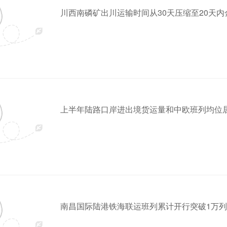
南昌国际陆港铁海联运班列累计开行突破1万列